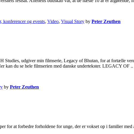
tets festsal. Aftenens budskab var, at de næste 10 år er afgørende, h
r, konferencer og events
,
Video
,
Visual Story
by
Peter Zeuthen
H Studies, udgiver min filmserie, Legacy of Bhutan, for at fortælle ver
Her kan du se hele filmserien med danske undertekster. LEGACY OF .
ry
by
Peter Zeuthen
r for at forbedre forholdene for unge, der er vokset op i familier med a