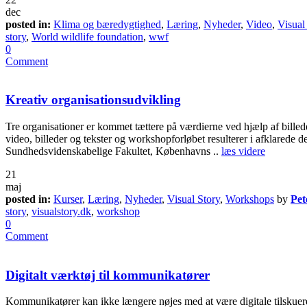
dec
posted in:
Klima og bæredygtighed
,
Læring
,
Nyheder
,
Video
,
Visual
story
,
World wildlife foundation
,
wwf
0
Comment
Kreativ organisationsudvikling
Tre organisationer er kommet tættere på værdierne ved hjælp af bille
video, billeder og tekster og workshopforløbet resulterer i afklared
Sundhedsvidenskabelige Fakultet, Københavns ..
læs videre
21
maj
posted in:
Kurser
,
Læring
,
Nyheder
,
Visual Story
,
Workshops
by
Pet
story
,
visualstory.dk
,
workshop
0
Comment
Digitalt værktøj til kommunikatører
Kommunikatører kan ikke længere nøjes med at være digitale tilskuer