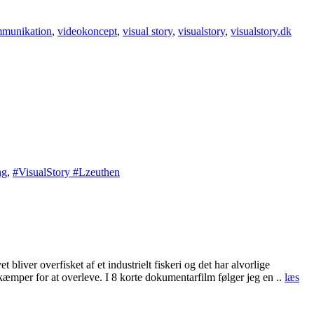
munikation
,
videokoncept
,
visual story
,
visualstory
,
visualstory.dk
ng
,
#VisualStory #Lzeuthen
ver overfisket af et industrielt fiskeri og det har alvorlige
 kæmper for at overleve. I 8 korte dokumentarfilm følger jeg en ..
læs