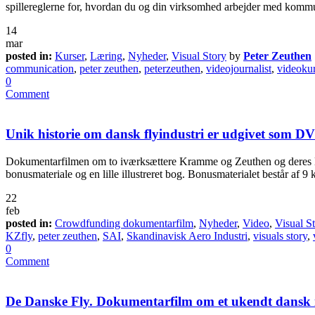
spillereglerne for, hvordan du og din virksomhed arbejder med kommun
14
mar
posted in:
Kurser
,
Læring
,
Nyheder
,
Visual Story
by
Peter Zeuthen
communication
,
peter zeuthen
,
peterzeuthen
,
videojournalist
,
videoku
0
Comment
Unik historie om dansk flyindustri er udgivet som D
Dokumentarfilmen om to iværksættere Kramme og Zeuthen og deres K
bonusmateriale og en lille illustreret bog. Bonusmaterialet består af 9
22
feb
posted in:
Crowdfunding dokumentarfilm
,
Nyheder
,
Video
,
Visual S
KZfly
,
peter zeuthen
,
SAI
,
Skandinavisk Aero Industri
,
visuals story
,
0
Comment
De Danske Fly. Dokumentarfilm om et ukendt dansk 