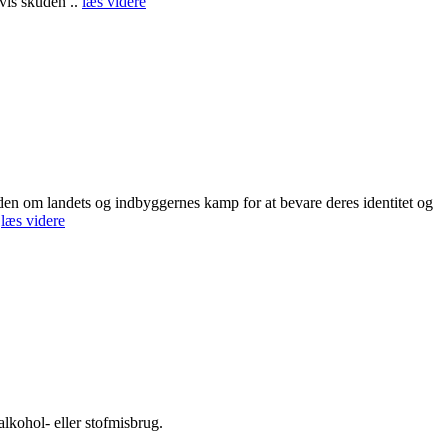
vis skuden ..
læs videre
den om landets og indbyggernes kamp for at bevare deres identitet og
.
læs videre
lkohol- eller stofmisbrug.