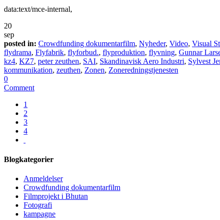
data:text/mce-internal,
20
sep
posted in:
Crowdfunding dokumentarfilm
,
Nyheder
,
Video
,
Visual S
flydrama
,
Flyfabrik
,
flyforbud.
,
flyproduktion
,
flyvning
,
Gunnar Lars
kz4
,
KZ7
,
peter zeuthen
,
SAI
,
Skandinavisk Aero Industri
,
Sylvest J
kommunikation
,
zeuthen
,
Zonen
,
Zoneredningstjenesten
0
Comment
1
2
3
4
Blogkategorier
Anmeldelser
Crowdfunding dokumentarfilm
Filmprojekt i Bhutan
Fotografi
kampagne