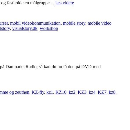
 og fastholde en målgruppe. ..
læs videre
urser
,
mobil videokommunikation
,
mobile story
,
mobile video
lstory
,
visualstory.dk
,
workshop
t på Danmarks Radio, så kan du nu få den på DVD med
mme og zeuthen
,
KZ-fly
,
kz1
,
KZ10
,
kz2
,
KZ3
,
kz4
,
KZ7
,
kz8
,