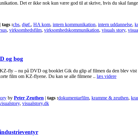
ikation. Det er ikke nok kun være god til at skrive, hvis du skal fange
|
tags :
cbs
,
djøf.
,
HA kom
,
intern kommunikation
,
intern uddannelse
,
k
rsus
,
virksomhedsfilm
,
virksomhedskommunikation
,
visuals story
,
visua
VD og bog
Z-fly – nu på DVD og booklet Gik du glip af filmen da den blev vis
 korte film om KZ-flyene. Du kan se alle filmene ..
læs videre
tory
by
Peter Zeuthen
|
tags :
dokumentarfilm
,
kramme & zeuthen
,
kra
visualstory
,
visualstory.dk
industrieventyr