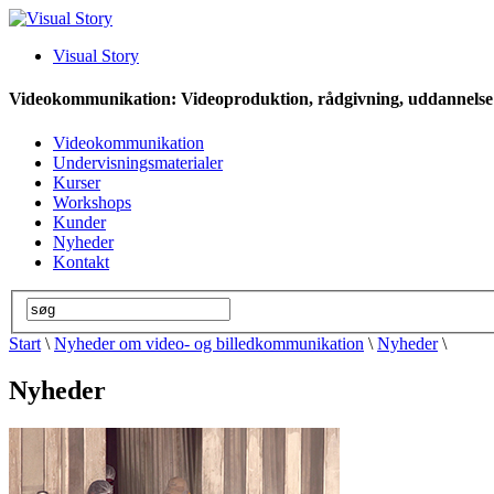
Visual Story
Videokommunikation: Videoproduktion, rådgivning, uddannelse
Videokommunikation
Undervisningsmaterialer
Kurser
Workshops
Kunder
Nyheder
Kontakt
Start
\
Nyheder om video- og billedkommunikation
\
Nyheder
\
Nyheder