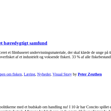
 et bæredygtigt samfund
et filmbaseret undervisningsmateriale, der skal klæde de unge på til at
rfisket af et industrielt og voksende fiskeri. 33 % af alle fiskebestand
pen om fisken
,
Læring
,
Nyheder
,
Visual Story
by
Peter Zeuthen
ikerne med et budskab om handling nu! I 10 år har Concito spillet en 