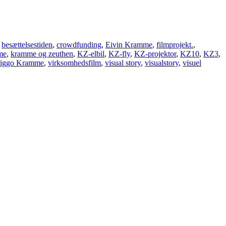
,
besættelsestiden
,
crowdfunding
,
Eivin Kramme
,
filmprojekt.
,
me
,
kramme og zeuthen
,
KZ-elbil
,
KZ-fly
,
KZ-projektor
,
KZ10
,
KZ3
,
iggo Kramme
,
virksomhedsfilm
,
visual story
,
visualstory
,
visuel