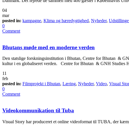
Danmark. Det fejrede de sammen med 400 gæster i Københavns Universi
04
mar
posted in:
kampagne
,
Klima og bæredygtighed
,
Nyheder
,
Udstillinge
0
Comment
Bhutans møde med en moderne verden
Den statslige forskningsinstitution i Bhutan, Centre for Bhutan & GN
kultur i en globaliseret verden. Centre for Bhutan & GNH Studies 
11
feb
posted in:
Filmprojekt i Bhutan
,
Læring
,
Nyheder
,
Video
,
Visual Sto
0
Comment
Videokommunikation til Tuba
Visual Story har produceret et online videoformat til TUBA, der kæmpe