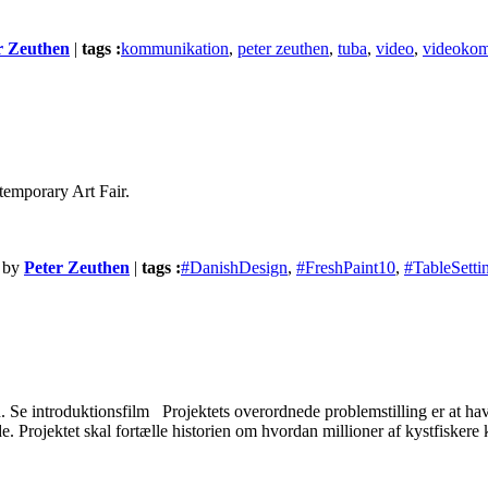
r Zeuthen
|
tags :
kommunikation
,
peter zeuthen
,
tuba
,
video
,
videokom
temporary Art Fair.
by
Peter Zeuthen
|
tags :
#DanishDesign
,
#FreshPaint10
,
#TableSetti
troduktionsfilm Projektets overordnede problemstilling er at havet bli
e. Projektet skal fortælle historien om hvordan millioner af kystfiskere