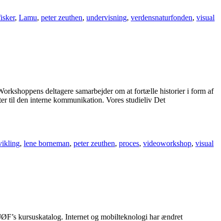
isker
,
Lamu
,
peter zeuthen
,
undervisning
,
verdensnaturfonden
,
visual
orkshoppens deltagere samarbejder om at fortælle historier i form af
er til den interne kommunikation. Vores studieliv Det
vikling
,
lene borneman
,
peter zeuthen
,
proces
,
videoworkshop
,
visual
ØF’s kursuskatalog. Internet og mobilteknologi har ændret