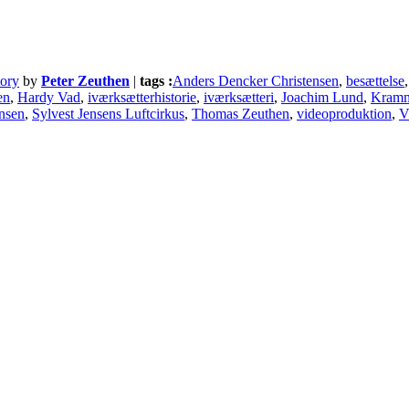
tory
by
Peter Zeuthen
|
tags :
Anders Dencker Christensen
,
besættelse
en
,
Hardy Vad
,
iværksætterhistorie
,
iværksætteri
,
Joachim Lund
,
Kram
ensen
,
Sylvest Jensens Luftcirkus
,
Thomas Zeuthen
,
videoproduktion
,
V