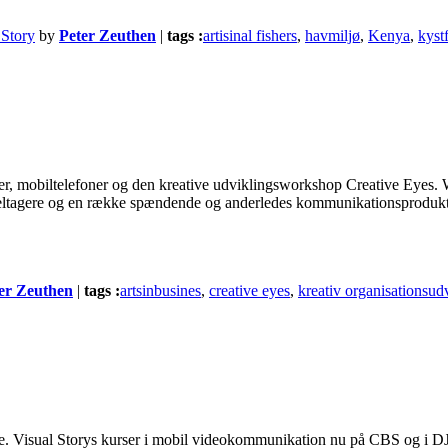
 Story
by
Peter Zeuthen
|
tags :
artisinal fishers
,
havmiljø
,
Kenya
,
kystf
der, mobiltelefoner og den kreative udviklingsworkshop Creative Eyes. W
e deltagere og en række spændende og anderledes kommunikationsprodukt
er Zeuthen
|
tags :
artsinbusines
,
creative eyes
,
kreativ organisationsud
e. Visual Storys kurser i mobil videokommunikation nu på CBS og i DJ