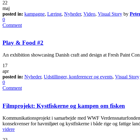
22
maj
posted in:
kampagne
,
Læring
,
Nyheder
,
Video
,
Visual Story
by
Pete
0
Comment
Play & Food #2
An exhibition showcasing Danish craft and design at Fresh Paint Con
17
apr
posted in:
Nyheder
,
Udstillinger, konferencer og events
,
Visual Story
0
Comment
Filmprojekt: Kystfiskerne og kampen om fisken
Kommunikationsprojekt i samarbejde med WWF Verdensnaturfonden. Se in
konsekvenser for havmiljøet og kystfiskerne i både rige og fattige land
videre
22