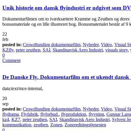
Unik historie om dansk flyindustri er udgivet som D
Dokumentarfilmen om to iværksættere Kramme og Zeuthen og deres K
bonusmateriale og en lille illustreret bog. Bonusmaterialet består af 9
22
feb
posted in:
Crowdfunding dokumentarfilm
,
Nyheder
,
Video
,
Visual S
KZfly
,
peter zeuthen
,
SAI
,
Skandinavisk Aero Industri
,
visuals story
,
0
Comment
De Danske Fly. Dokumentarfilm om et ukendt dansk 
data:text/mce-internal,
20
sep
posted in:
Crowdfunding dokumentarfilm
,
Nyheder
,
Video
,
Visual S
flydrama
,
Flyfabrik
,
flyforbud.
,
flyproduktion
,
flyvning
,
Gunnar Lars
kz4
,
KZ7
,
peter zeuthen
,
SAI
,
Skandinavisk Aero Industri
,
Sylvest J
kommunikation
,
zeuthen
,
Zonen
,
Zoneredningstjenesten
0