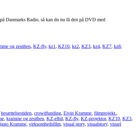
t på Danmarks Radio, så kan du nu få den på DVD med
mme og zeuthen
,
KZ-fly
,
kz1
,
KZ10
,
kz2
,
KZ3
,
kz4
,
KZ7
,
kz8
,
,
besættelsestiden
,
crowdfunding
,
Eivin Kramme
,
filmprojekt.
,
me
,
kramme og zeuthen
,
KZ-elbil
,
KZ-fly
,
KZ-projektor
,
KZ10
,
KZ3
,
iggo Kramme
,
virksomhedsfilm
,
visual story
,
visualstory
,
visuel