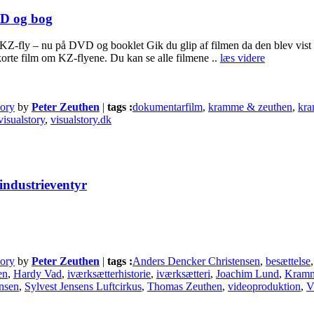
VD og bog
Z-fly – nu på DVD og booklet Gik du glip af filmen da den blev vis
 korte film om KZ-flyene. Du kan se alle filmene ..
læs videre
tory
by
Peter Zeuthen
|
tags :
dokumentarfilm
,
kramme & zeuthen
,
kra
visualstory
,
visualstory.dk
industrieventyr
tory
by
Peter Zeuthen
|
tags :
Anders Dencker Christensen
,
besættelse
en
,
Hardy Vad
,
iværksætterhistorie
,
iværksætteri
,
Joachim Lund
,
Kram
ensen
,
Sylvest Jensens Luftcirkus
,
Thomas Zeuthen
,
videoproduktion
,
V