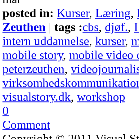
posted in:
Kurser
,
Læring
,
Zeuthen
|
tags :
cbs
,
djøf.
,
intern uddannelse
,
kurser
,
m
mobile story
,
mobile video
peterzeuthen
,
videojournali
virksomhedskommunikatio
visualstory.dk
,
workshop
0
Comment
Copyright © 2011 Visual S