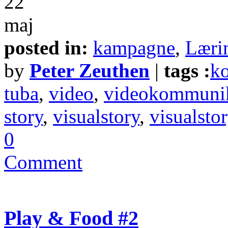
22
maj
posted in:
kampagne
,
Læri
by
Peter Zeuthen
|
tags :
k
tuba
,
video
,
videokommuni
story
,
visualstory
,
visualsto
0
Comment
Play & Food #2