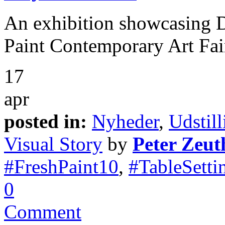
An exhibition showcasing D
Paint Contemporary Art Fai
17
apr
posted in:
Nyheder
,
Udstill
Visual Story
by
Peter Zeut
#FreshPaint10
,
#TableSetti
0
Comment