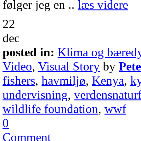
følger jeg en ..
læs videre
22
dec
posted in:
Klima og bæred
Video
,
Visual Story
by
Pet
fishers
,
havmiljø
,
Kenya
,
ky
undervisning
,
verdensnatur
wildlife foundation
,
wwf
0
Comment