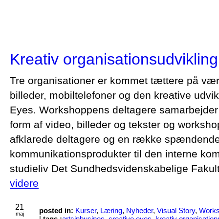
Kreativ organisationsudvikling
Tre organisationer er kommet tættere på vær
billeder, mobiltelefoner og den kreative udv
Eyes. Workshoppens deltagere samarbejder om
form af video, billeder og tekster og workshop
afklarede deltagere og en række spændende
kommunikationsprodukter til den interne ko
studieliv Det Sundhedsvidenskabelige Fakul
videre
21
posted in:
Kurser
,
Læring
,
Nyheder
,
Visual Story
,
Work
maj