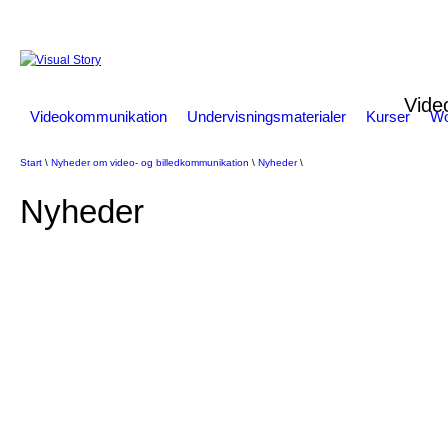
Vide
Videokommunikation
Undervisningsmaterialer
Kurser
Wo
Start
\
Nyheder om video- og billedkommunikation
\
Nyheder
\
Nyheder