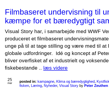
Filmbaseret undervisning til un
kæmpe for et bæredygtigt sa
Visual Story har, i samarbejde med WWF Ve
produceret et filmbaseret undervisningsmater
unge på til at tage stilling og være med til at
globale udfordringer. Idé og koncept af Pe
bliver overfisket af et industrielt og voksende 
fiskebestande ..
læs videre
25
posted in:
kampagne
,
Klima og bæredygtighed
,
Kystfi
mar
fisken
,
Læring
,
Nyheder
,
Visual Story
by
Peter Zeuthen