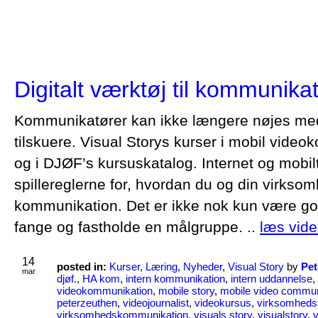
Digitalt værktøj til kommunika
Kommunikatører kan ikke længere nøjes med 
tilskuere. Visual Storys kurser i mobil vid
og i DJØF’s kursuskatalog. Internet og mobi
spillereglerne for, hvordan du og din virks
kommunikation. Det er ikke nok kun være god t
fange og fastholde en målgruppe. ..
læs vide
14
posted in:
Kurser
,
Læring
,
Nyheder
,
Visual Story
by
Pet
mar
djøf.
,
HA kom
,
intern kommunikation
,
intern uddannelse
,
videokommunikation
,
mobile story
,
mobile video commun
peterzeuthen
,
videojournalist
,
videokursus
,
virksomheds
virksomhedskommunikation
,
visuals story
,
visualstory
,
v