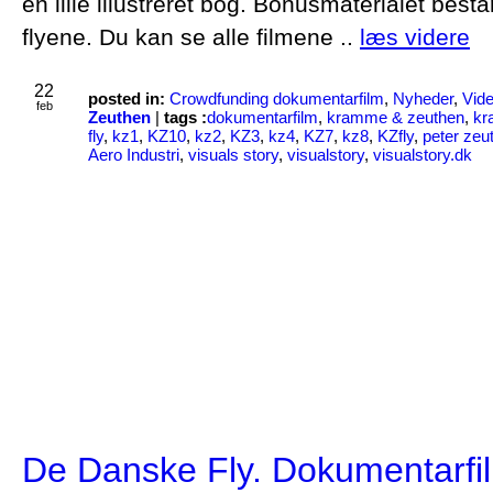
en lille illustreret bog. Bonusmaterialet bestå
flyene. Du kan se alle filmene ..
læs videre
22
posted in:
Crowdfunding dokumentarfilm
,
Nyheder
,
Vid
feb
Zeuthen
|
tags :
dokumentarfilm
,
kramme & zeuthen
,
kr
fly
,
kz1
,
KZ10
,
kz2
,
KZ3
,
kz4
,
KZ7
,
kz8
,
KZfly
,
peter zeu
Aero Industri
,
visuals story
,
visualstory
,
visualstory.dk
De Danske Fly. Dokumentarfi