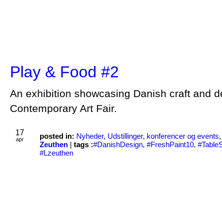
Play & Food #2
An exhibition showcasing Danish craft and d
Contemporary Art Fair.
17
posted in:
Nyheder
,
Udstillinger, konferencer og events
apr
Zeuthen
|
tags :
#DanishDesign
,
#FreshPaint10
,
#TableS
#Lzeuthen