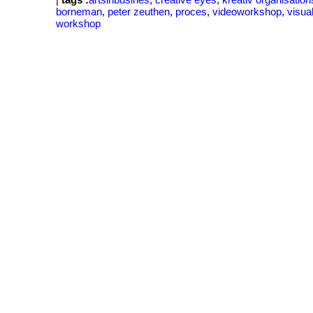
|
tags :
artsinbusines
,
creative eyes
,
kreativ organisation
borneman
,
peter zeuthen
,
proces
,
videoworkshop
,
visual
workshop