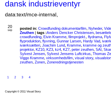
dansk industrieventyr
data:text/mce-internal,
20
posted in:
Crowdfunding dokumentarfilm
,
Nyheder
,
Vid
sep
Zeuthen
|
tags :
Anders Dencker Christensen
,
besættel
crowdfunding
,
Eivin Kramme
,
filmprojekt.
,
flydrama
,
Flyf
flyproduktion
,
flyvning
,
Gunnar Larsen
,
Hardy Vad
,
iværk
iværksætteri
,
Joachim Lund
,
Kramme
,
kramme og zeut
projektor
,
KZ10
,
KZ3
,
kz4
,
KZ7
,
peter zeuthen
,
SAI
,
Skan
Sylvest Jensen
,
Sylvest Jensens Luftcirkus
,
Thomas Ze
Viggo Kramme
,
virksomhedsfilm
,
visual story
,
visualstor
zeuthen
,
Zonen
,
Zoneredningstjenesten
1
2
3
4
Copyright © 2011 Visual Story