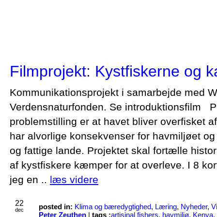
Filmprojekt: Kystfiskerne og
Kommunikationsprojekt i samarbejde med
Verdensnaturfonden. Se introduktionsfilm P
problemstilling er at havet bliver overfisket af 
har alvorlige konsekvenser for havmiljøet og 
og fattige lande. Projektet skal fortælle hist
af kystfiskere kæmper for at overleve. I 8 ko
jeg en ..
læs videre
22
posted in:
Klima og bæredygtighed
,
Læring
,
Nyheder
,
V
dec
Peter Zeuthen
|
tags :
artisinal fishers
,
havmiljø
,
Kenya
,