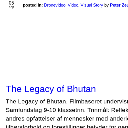
05
posted in:
Dronevideo
,
Video
,
Visual Story
by
Peter Ze
sep
The Legacy of Bhutan
The Legacy of Bhutan. Filmbaseret undervis
Samfundsfag 9-10 klassetrin. Trinmål: Refle
andres opfattelser af mennesker med anderle
tilhørsforhold og forestillinger betyder for g