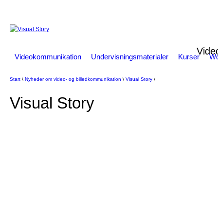
Vide
Videokommunikation
Undervisningsmaterialer
Kurser
Wo
Start
\
Nyheder om video- og billedkommunikation
\
Visual Story
\
Visual Story