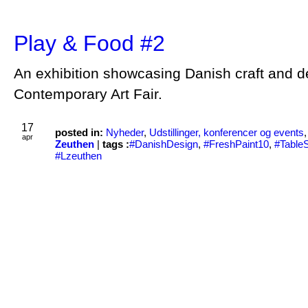
Play & Food #2
An exhibition showcasing Danish craft and d
Contemporary Art Fair.
17
posted in:
Nyheder
,
Udstillinger, konferencer og events
apr
Zeuthen
|
tags :
#DanishDesign
,
#FreshPaint10
,
#TableS
#Lzeuthen