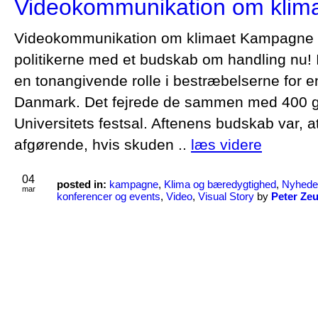
Videokommunikation om klim
Videokommunikation om klimaet Kampagne ti
politikerne med et budskab om handling nu! I 
en tonangivende rolle i bestræbelserne for en
Danmark. Det fejrede de sammen med 400 
Universitets festsal. Aftenens budskab var, a
afgørende, hvis skuden ..
læs videre
04
posted in:
kampagne
,
Klima og bæredygtighed
,
Nyhede
mar
konferencer og events
,
Video
,
Visual Story
by
Peter Ze