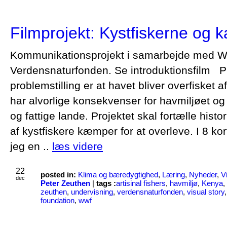
Filmprojekt: Kystfiskerne og
Kommunikationsprojekt i samarbejde med
Verdensnaturfonden. Se introduktionsfilm P
problemstilling er at havet bliver overfisket af 
har alvorlige konsekvenser for havmiljøet og 
og fattige lande. Projektet skal fortælle hist
af kystfiskere kæmper for at overleve. I 8 ko
jeg en ..
læs videre
22
posted in:
Klima og bæredygtighed
,
Læring
,
Nyheder
,
V
dec
Peter Zeuthen
|
tags :
artisinal fishers
,
havmiljø
,
Kenya
,
zeuthen
,
undervisning
,
verdensnaturfonden
,
visual story
foundation
,
wwf