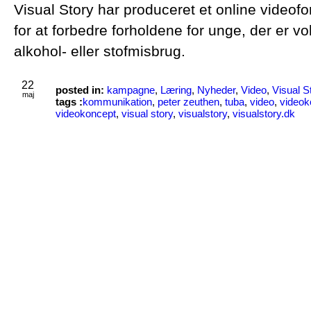
Visual Story har produceret et online videof
for at forbedre forholdene for unge, der er vo
alkohol- eller stofmisbrug.
22
posted in:
kampagne
,
Læring
,
Nyheder
,
Video
,
Visual S
maj
tags :
kommunikation
,
peter zeuthen
,
tuba
,
video
,
videok
videokoncept
,
visual story
,
visualstory
,
visualstory.dk