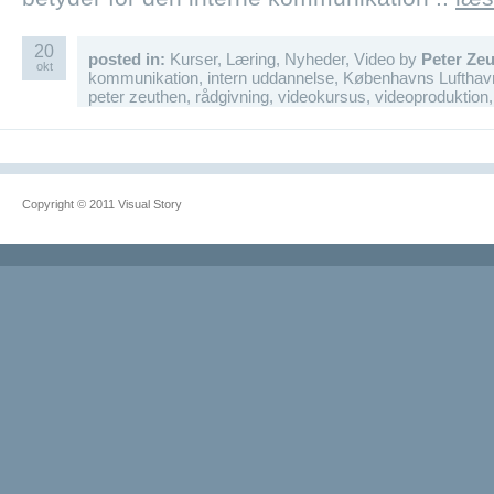
20
posted in:
Kurser
,
Læring
,
Nyheder
,
Video
by
Peter Ze
okt
kommunikation
,
intern uddannelse
,
Københavns Lufthav
peter zeuthen
,
rådgivning
,
videokursus
,
videoproduktion
Copyright © 2011 Visual Story