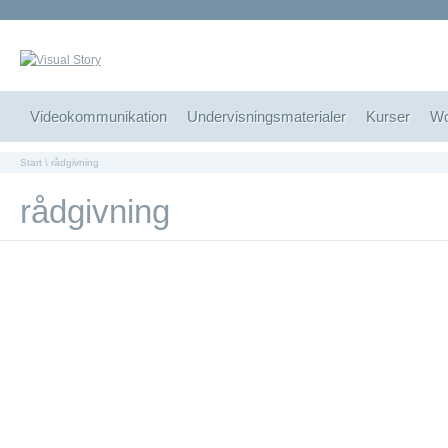
Vide
Videokommunikation
Undervisningsmaterialer
Kurser
Wo
Start
\ rådgivning
rådgivning