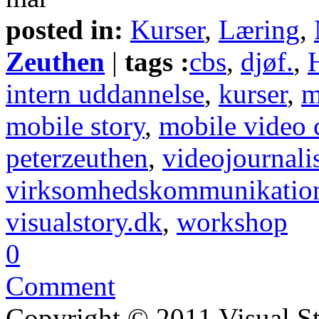
posted in:
Kurser
,
Læring
,
Zeuthen
|
tags :
cbs
,
djøf.
,
intern uddannelse
,
kurser
,
m
mobile story
,
mobile video
peterzeuthen
,
videojournali
virksomhedskommunikatio
visualstory.dk
,
workshop
0
Comment
Copyright © 2011 Visual S