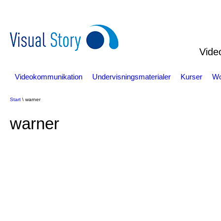
Vide
Videokommunikation
Undervisningsmaterialer
Kurser
Wo
Start
\ warner
warner