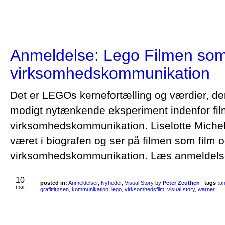
Anmeldelse: Lego Filmen som
virksomhedskommunikation
Det er LEGOs kernefortælling og værdier, der 
modigt nytænkende eksperiment indenfor fil
virksomhedskommunikation. Liselotte Miche
været i biografen og ser på filmen som film 
virksomhedskommunikation. Læs anmeld
10
posted in:
Anmeldelser
,
Nyheder
,
Visual Story
by
Peter Zeuthen
|
tags :
an
mar
grafittitøsen
,
kommunikation
,
lego
,
virksomhedsfilm
,
visual story
,
warner