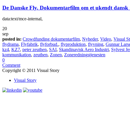
De Danske Fly. Dokumentarfilm om et ukendt dansk 
data:text/mce-internal,
20
sep
posted in:
Crowdfunding dokumentarfilm
,
Nyheder
,
Video
,
Visual S
flydrama
,
Flyfabrik
,
flyforbud.
,
flyproduktion
,
flyvning
,
Gunnar Lars
kz4
,
KZ7
,
peter zeuthen
,
SAI
,
Skandinavisk Aero Industri
,
Sylvest J
kommunikation
,
zeuthen
,
Zonen
,
Zoneredningstjenesten
0
Comment
Copyright © 2011 Visual Story
Visual Story