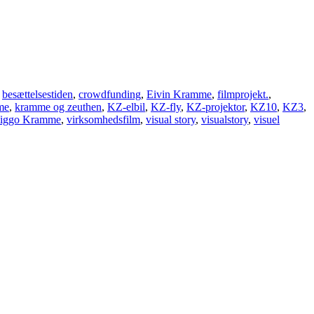
,
besættelsestiden
,
crowdfunding
,
Eivin Kramme
,
filmprojekt.
,
me
,
kramme og zeuthen
,
KZ-elbil
,
KZ-fly
,
KZ-projektor
,
KZ10
,
KZ3
,
iggo Kramme
,
virksomhedsfilm
,
visual story
,
visualstory
,
visuel