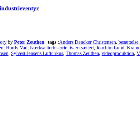
industrieventyr
tory
by
Peter Zeuthen
|
tags :
Anders Dencker Christensen
,
besættelse
en
,
Hardy Vad
,
iværksætterhistorie
,
iværksætteri
,
Joachim Lund
,
Kram
ensen
,
Sylvest Jensens Luftcirkus
,
Thomas Zeuthen
,
videoproduktion
,
V