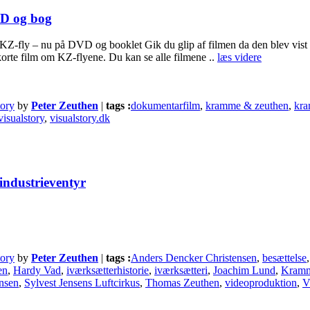
VD og bog
Z-fly – nu på DVD og booklet Gik du glip af filmen da den blev vis
 korte film om KZ-flyene. Du kan se alle filmene ..
læs videre
tory
by
Peter Zeuthen
|
tags :
dokumentarfilm
,
kramme & zeuthen
,
kra
visualstory
,
visualstory.dk
industrieventyr
tory
by
Peter Zeuthen
|
tags :
Anders Dencker Christensen
,
besættelse
en
,
Hardy Vad
,
iværksætterhistorie
,
iværksætteri
,
Joachim Lund
,
Kram
ensen
,
Sylvest Jensens Luftcirkus
,
Thomas Zeuthen
,
videoproduktion
,
V