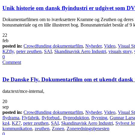
Unik historie om dansk flyindustri er udgivet som D
Dokumentarfilmen om to iværksættere Kramme og Zeuthen og deres K
bonusmateriale og en lille illustreret bog. Bonusmaterialet består af 9
22
feb
posted in:
Crowdfunding dokumentarfilm
,
Nyheder
,
Video
,
Visual S
KZfly
,
peter zeuthen
,
SAI
,
Skandinavisk Aero Industri
,
visuals story
,
0
Comment
De Danske Fly. Dokumentarfilm om et ukendt dansk 
data:text/mce-internal,
20
sep
posted in:
Crowdfunding dokumentarfilm
,
Nyheder
,
Video
,
Visual S
flydrama
,
Flyfabrik
,
flyforbud.
,
flyproduktion
,
flyvning
,
Gunnar Lars
kz4
,
KZ7
,
peter zeuthen
,
SAI
,
Skandinavisk Aero Industri
,
Sylvest J
kommunikation
,
zeuthen
,
Zonen
,
Zoneredningstjenesten
0