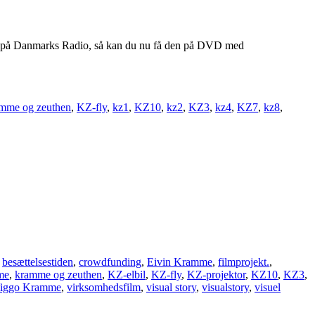
t på Danmarks Radio, så kan du nu få den på DVD med
mme og zeuthen
,
KZ-fly
,
kz1
,
KZ10
,
kz2
,
KZ3
,
kz4
,
KZ7
,
kz8
,
,
besættelsestiden
,
crowdfunding
,
Eivin Kramme
,
filmprojekt.
,
me
,
kramme og zeuthen
,
KZ-elbil
,
KZ-fly
,
KZ-projektor
,
KZ10
,
KZ3
,
iggo Kramme
,
virksomhedsfilm
,
visual story
,
visualstory
,
visuel