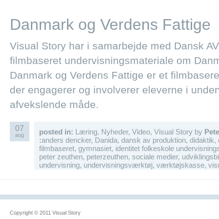
Danmark og Verdens Fattige
Visual Story har i samarbejde med Dansk AV 
filmbaseret undervisningsmateriale om Danm
Danmark og Verdens Fattige er et filmbasere
der engagerer og involverer eleverne i unde
afvekslende måde.
07
posted in:
Læring
,
Nyheder
,
Video
,
Visual Story
by
Pet
aug
:
anders dencker
,
Danida
,
dansk av produktion
,
didaktik
,
filmbaseret
,
gymnasiet
,
identitet folkeskole undervisning
peter zeuthen
,
peterzeuthen
,
sociale medier
,
udviklingsb
undervisning
,
undervisningsværktøj
,
værktøjskasse
,
vis
Copyright © 2011 Visual Story