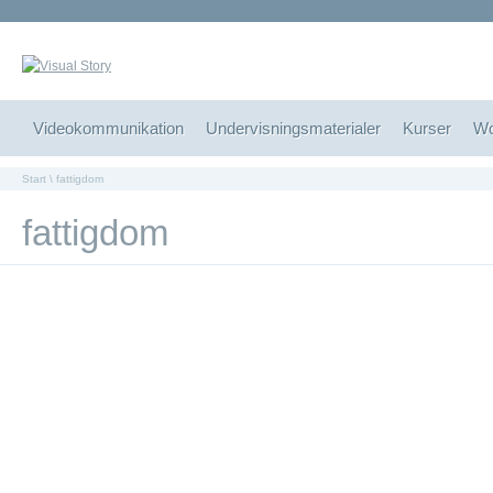
Vide
Videokommunikation
Undervisningsmaterialer
Kurser
Wo
Start
\ fattigdom
fattigdom