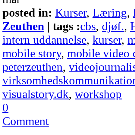
posted in:
Kurser
,
Læring
,
Zeuthen
|
tags :
cbs
,
djøf.
,
intern uddannelse
,
kurser
,
m
mobile story
,
mobile video
peterzeuthen
,
videojournali
virksomhedskommunikatio
visualstory.dk
,
workshop
0
Comment