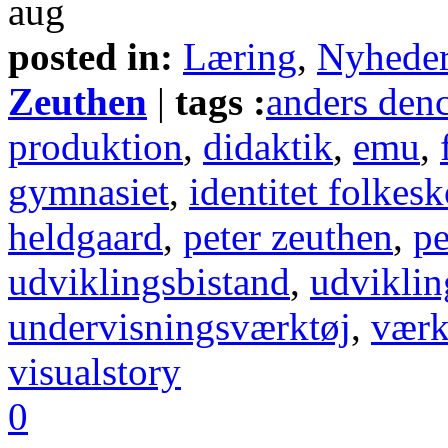
aug
posted in:
Læring
,
Nyhede
Zeuthen
|
tags :
anders den
produktion
,
didaktik
,
emu
,
gymnasiet
,
identitet folkes
heldgaard
,
peter zeuthen
,
pe
udviklingsbistand
,
udviklin
undervisningsværktøj
,
værk
visualstory
0