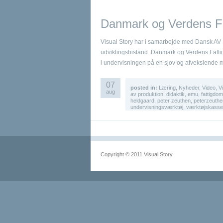
Danmark og Verdens Fa
Visual Story har i samarbejde med Dansk AV 
udviklingsbistand. Danmark og Verdens Fattig
i undervisningen på en sjov og afvekslende 
07
posted in:
Læring
,
Nyheder
,
Video
,
V
aug
av produktion
,
didaktik
,
emu
,
fattigdom
heldgaard
,
peter zeuthen
,
peterzeuthe
undervisningsværktøj
,
værktøjskasse
Copyright © 2011 Visual Story