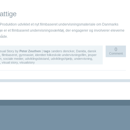
ttige
Produktion udviklet et nyt filmbaseret undervisningsmateriale om Danmarks
e er et filmbaseret undervisningsværktøj, der engagerer og involverer eleverne
måde.
0
isual Story
by
Peter Zeuthen
|
tags :
anders dencker
,
Danida
,
dansk
Comment
,
filmbaseret
,
gymnasiet
,
identitet folkeskole undervisningsfilm
,
jesper
n
,
sociale medier
,
udviklingsbistand
,
udviklingshjælp
,
undervisning
,
,
visual story
,
visualstory