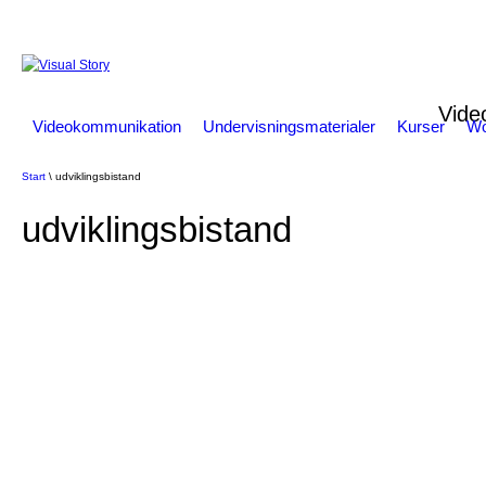
Vide
Videokommunikation
Undervisningsmaterialer
Kurser
Wo
Start
\ udviklingsbistand
udviklingsbistand