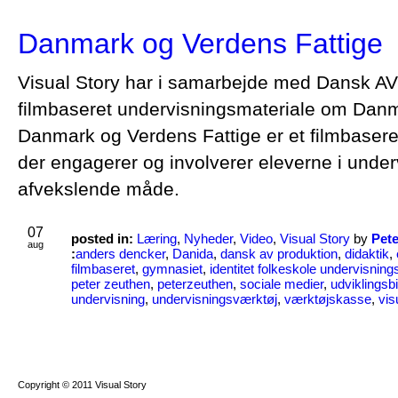
Danmark og Verdens Fattige
Visual Story har i samarbejde med Dansk AV 
filmbaseret undervisningsmateriale om Danm
Danmark og Verdens Fattige er et filmbasere
der engagerer og involverer eleverne i unde
afvekslende måde.
07
posted in:
Læring
,
Nyheder
,
Video
,
Visual Story
by
Pet
aug
:
anders dencker
,
Danida
,
dansk av produktion
,
didaktik
,
filmbaseret
,
gymnasiet
,
identitet folkeskole undervisning
peter zeuthen
,
peterzeuthen
,
sociale medier
,
udviklingsb
undervisning
,
undervisningsværktøj
,
værktøjskasse
,
vis
Copyright © 2011 Visual Story